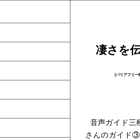
凄さを
[バリアフリー
バ
音声ガイド三
リ
さんのガイド③