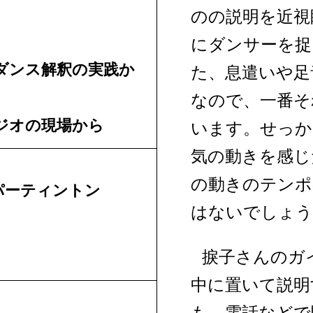
ア
のの説明を近視
フ
にダンサーを捉
ダンス解釈の実践か
リ
た、息遣いや足
ー
なので、一番そ
ジオの現場から
え
います。せっか
い
気の動きを感じ
が
の動きのテンポ
パーティントン
か
はないでしょう
ん
捩子さんのガ
し
中に置いて説明
ょ
も、電話などで